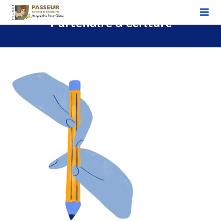
Partenaire d’écriture
ACCUEIL
Biographie hospitalière
Devenir biographe hospitalier
Association nationale
Associations régionales
Découvrir notre actualité – L’actualité des
Passeurs
Nous soutenir
Contact