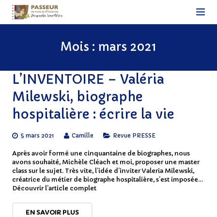
ACCUEIL
Mois :
mars 2021
Biographie hospitalière
L’INVENTOIRE – Valéria
Devenir biographe hospitalier
Milewski, biographe
Association nationale
hospitalière : écrire la vie
Associations régionales
5 mars 2021
Camille
Revue PRESSE
Découvrir notre actualité – L’actualité des
Après avoir formé une cinquantaine de biographes, nous
Passeurs
avons souhaité, Michèle Cléach et moi, proposer une master
class sur le sujet. Très vite, l’idée d’inviter Valeria Milewski,
créatrice du métier de biographe hospitalière, s’est imposée…
Nous soutenir
Découvrir l’article complet
Contact
EN SAVOIR PLUS