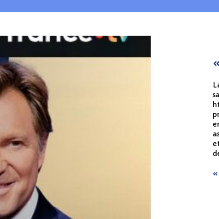
«
L
s
h
p
e
a
e
d
« 