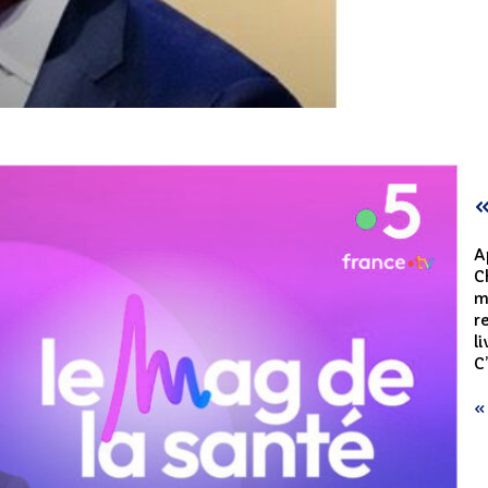
«
A
C
m
r
l
C
« 