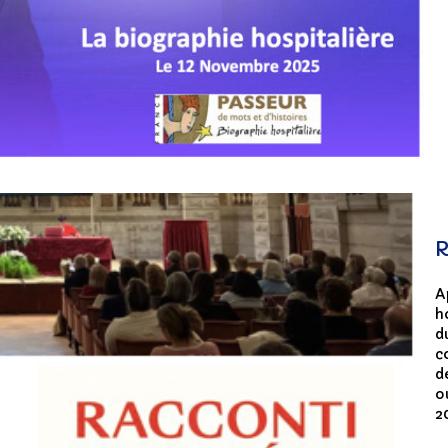
R
A
h
d
c
d
o
2