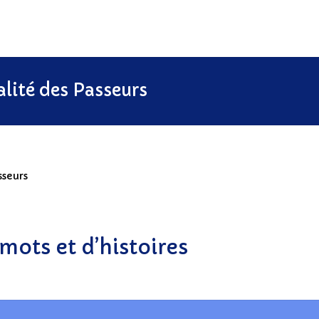
ACCUEIL
alité des Passeurs
Biographie hospitalière
Devenir biographe hospitalier
Association nationale
sseurs
Associations régionales
Découvrir notre actualité – L’actualité des Passeur
mots et d’histoires
Nous soutenir
Contact