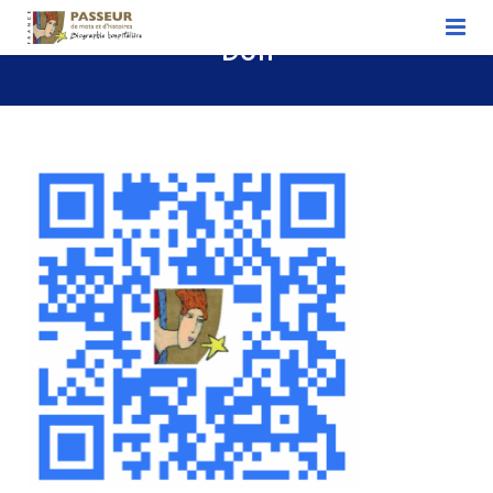
Don
ACCUEIL
Biographie hospitalière
Devenir biographe hospitalier
Association nationale
Associations régionales
Découvrir notre actualité – L’actualité des
Passeurs
Nous soutenir
Contact