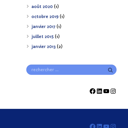
août 2020
(1)
octobre 2019
(1)
janvier 2017
(1)
juillet 2015
(1)
janvier 2013
(2)
Facebook
LinkedIn
YouTu
Inst
Facebook
LinkedIn
YouTu
Inst