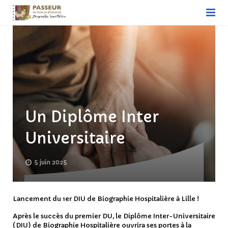
ACCUEIL
Biographie hospitalière
Devenir biographe hospitalier
Association nationale
Un Diplôme Inter
Associations régionales
Universitaire
Découvrir notre actualité – L’actualité des
5 juin 2025
Passeurs
Nous soutenir
Lancement du 1er DIU de Biographie Hospitalière à Lille !
Contact
Après le succès du premier DU, le Diplôme Inter-Universitaire
(DIU) de Biographie Hospitalière ouvrira ses portes à la