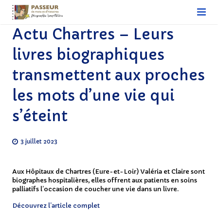
Actu Chartres – Leurs
ACCUEIL
livres biographiques
Biographie hospitalière
transmettent aux proches
Devenir biographe hospitalier
les mots d’une vie qui
Association nationale
s’éteint
Associations régionales
3 juillet 2023
Découvrir notre actualité – L’actualité des
Passeurs
Aux Hôpitaux de Chartres (Eure-et-Loir) Valéria et Claire sont
biographes hospitalières, elles offrent aux patients en soins
Nous soutenir
palliatifs l’occasion de coucher une vie dans un livre.
Contact
Découvrez l’article complet